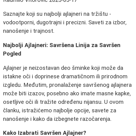
Saznajte koji su najbolji ajlajneri na tržištu -
vodootporni, dugotrajni i precizni. Saveti za izbor,
nanošenje i trajnost.
Najbolji Ajlajneri: Savršena Linija za Savršen
Pogled
Ajlajner je neizostavan deo šminke koji može da
istakne oči i doprinese dramatičnom ili prirodnom
izgledu. Međutim, pronalaženje savršenog ajlajnera
može biti izazov, posebno ako imate masne kapke,
osetljive oči ili tražite određenu nijansu. U ovom
članku, istražićemo najbolje opcije, savete za
nanošenje i kako da izbegnete razočarenja.
Kako Izabrati Savršen Ajlajner?