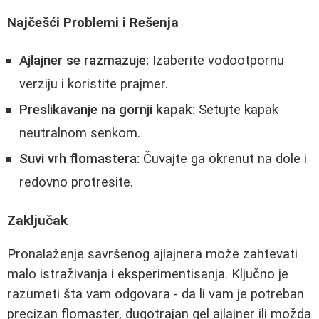
Najčešći Problemi i Rešenja
Ajlajner se razmazuje:
Izaberite vodootpornu
verziju i koristite prajmer.
Preslikavanje na gornji kapak:
Setujte kapak
neutralnom senkom.
Suvi vrh flomastera:
Čuvajte ga okrenut na dole i
redovno protresite.
Zaključak
Pronalaženje savršenog ajlajnera može zahtevati
malo istraživanja i eksperimentisanja. Ključno je
razumeti šta vam odgovara - da li vam je potreban
precizan flomaster, dugotrajan gel ajlajner ili možda