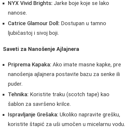
NYX Vivid Brights:
Jarke boje koje se lako
nanose.
Catrice Glamour Doll:
Dostupan u tamno
ljubičastoj i sivoj boji.
Saveti za Nanošenje Ajlajnera
Priprema Kapaka:
Ako imate masne kapke, pre
nanošenja ajlajnera postavite bazu za senke ili
puder.
Tehnika:
Koristite traku (scotch tape) kao
šablon za savršeno krilce.
Ispravljanje Grešaka:
Ukoliko napravite grešku,
koristite štapić za uši umočen u micelarnu vodu.