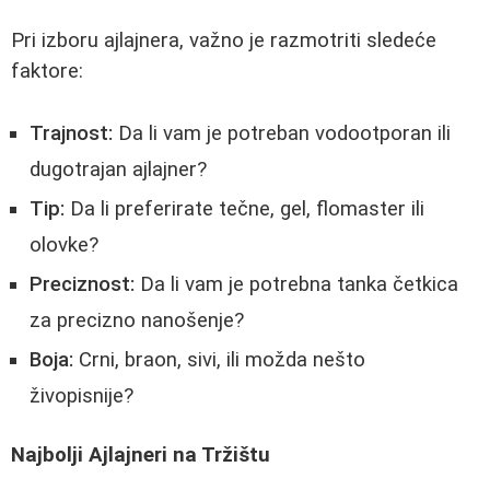
Pri izboru ajlajnera, važno je razmotriti sledeće
faktore:
Trajnost:
Da li vam je potreban vodootporan ili
dugotrajan ajlajner?
Tip:
Da li preferirate tečne, gel, flomaster ili
olovke?
Preciznost:
Da li vam je potrebna tanka četkica
za precizno nanošenje?
Boja:
Crni, braon, sivi, ili možda nešto
živopisnije?
Najbolji Ajlajneri na Tržištu