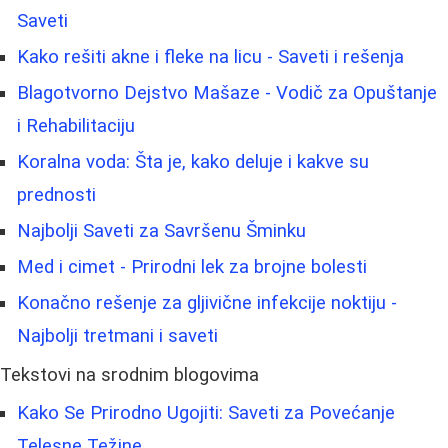
Saveti
Kako rešiti akne i fleke na licu - Saveti i rešenja
Blagotvorno Dejstvo Mašaze - Vodič za Opuštanje
i Rehabilitaciju
Koralna voda: Šta je, kako deluje i kakve su
prednosti
Najbolji Saveti za Savršenu Šminku
Med i cimet - Prirodni lek za brojne bolesti
Konačno rešenje za gljivične infekcije noktiju -
Najbolji tretmani i saveti
Tekstovi na srodnim blogovima
Kako Se Prirodno Ugojiti: Saveti za Povećanje
Telesne Težine