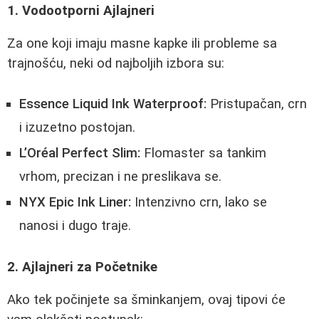
1. Vodootporni Ajlajneri
Za one koji imaju masne kapke ili probleme sa
trajnošću, neki od najboljih izbora su:
Essence Liquid Ink Waterproof:
Pristupačan, crn
i izuzetno postojan.
L’Oréal Perfect Slim:
Flomaster sa tankim
vrhom, precizan i ne preslikava se.
NYX Epic Ink Liner:
Intenzivno crn, lako se
nanosi i dugo traje.
2. Ajlajneri za Početnike
Ako tek počinjete sa šminkanjem, ovaj tipovi će