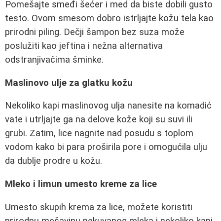
Pomešajte smeđi šećer i med da biste dobili gusto
testo. Ovom smesom dobro istrljajte kožu tela kao
prirodni piling. Dečji šampon bez suza može
poslužiti kao jeftina i nežna alternativa
odstranjivačima šminke.
Maslinovo ulje za glatku kožu
Nekoliko kapi maslinovog ulja nanesite na komadić
vate i utrljajte ga na delove kože koji su suvi ili
grubi. Zatim, lice nagnite nad posudu s toplom
vodom kako bi para proširila pore i omogućila ulju
da dublje prodre u kožu.
Mleko i limun umesto kreme za lice
Umesto skupih krema za lice, možete koristiti
prirodnu mešavinu nekuvanog mleka i nekoliko kapi