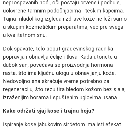
neprospavanih noći, oči postaju crvene i podbule,
uokvirene tamnim podočnjacima i teškim kapcima.
Tajna mladolikog izgleda i zdrave kože ne leži samo
u skupim kozmetičkim preparatima, već pre svega
u kvalitetnom snu.
Dok spavate, telo poput građevinskog radnika
popravlja i obnavlja ćelije i tkiva. Kada utonete u
dubok san, povećava se proizvodnja hormona
rasta, što ima ključnu ulogu u obnavljanju kože.
Nedovoljno sna skraćuje vreme potrebno za
regeneraciju, što rezultira bledom kožom bez sjaja,
izraženijim borama i spuštenim uglovima usana.
Kako održati sjaj kose i trajnu boju?
Ispiranje kose jabukovim sirćetom ima isti efekat