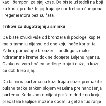
kao i šamponi za sjaj kose. Da biste uštedeli na boji
za kosu, produžite joj trajanje upotrebom šampona
i regeneratora bez sulfata.
Trikovi za dugotrajniju šminku
Da biste izvukli više od bronzera ili podloge, kupite
malo tamniju nijansu od one koju inače koristite.
Zatim, pomešajte bronzer ili podlogu s malo
hidratantne kreme dok ne dobijete željenu nijansu.
Ovako će vam bočica podloge trajati duže, a koža
će dobiti lep sjaj.
Da bi miris parfema na koži trajao duže, premažite
pulsne tačke tankim slojem vazelina pre nanošenja
parfema. Kada vam omiljeni parfem dođe do kraja,
preostale kapljice možete dodati u gel za tuširanje