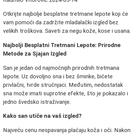
Otkrijte najbolje besplatne tretmane lepote koji će
vam pomoći da zadržite mladalački izgled bez
velikih troškova. Saveti za negu kože, kose i usana.
Najbolji Besplatni Tretmani Lepote: Prirodne
Metode za Sjajan Izgled
San je jedan od najmoćnijih prirodnih tretmana
lepote. Uz dovoljno sna i bez šminke, bićete
privlačni, tvrde stručnjaci. Međutim, nedostatak
sna može imati suprotne efekte, što je pokazalo i
jedno švedsko istraživanje.
Kako san utiče na vaš izgled?
Najveću cenu nespavanja plaćaju koža i oči. Nakon