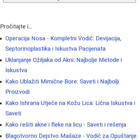
Pročitajte i...
Operacija Nosa - Kompletni Vodič: Devijacija,
Septorinoplastika i Iskustva Pacijenata
Uklanjanje Ožiljaka od Akni: Najbolje Metode i
Iskustva
Kako Ublažiti Mimične Bore: Saveti i Najbolji
Proizvodi
Kako Ishrana Utječe na Kožu Lica: Lična Iskustva i
Saveti
Kako rešiti akne i fleke na licu - Saveti i rešenja
Blagotvorno Dejstvo Mašaze - Vodič za Opuštanje