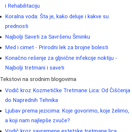
i Rehabilitaciju
Koralna voda: Šta je, kako deluje i kakve su
prednosti
Najbolji Saveti za Savršenu Šminku
Med i cimet - Prirodni lek za brojne bolesti
Konačno rešenje za gljivične infekcije noktiju -
Najbolji tretmani i saveti
Tekstovi na srodnim blogovima
Vodič kroz Kozmetičke Tretmane Lica: Od Čišćenja
do Naprednih Tehnika
Ljubav prema jezicima: Koje govorimo, koje želimo,
a koji nam najlepše zvuče?
Vodič kroz savremene estetske tretmane lica