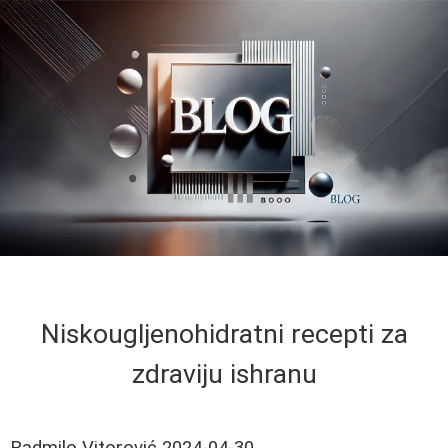
Niskougljenohidratni recepti za
zdraviju ishranu
Radmilo Vitorović
2024-04-30