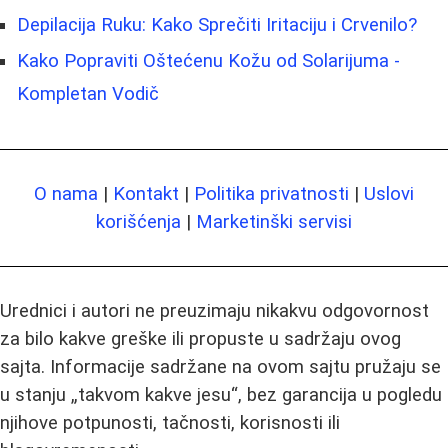
Depilacija Ruku: Kako Sprečiti Iritaciju i Crvenilo?
Kako Popraviti Oštećenu Kožu od Solarijuma -
Kompletan Vodič
O nama
|
Kontakt
|
Politika privatnosti
|
Uslovi
korišćenja
|
Marketinški servisi
Urednici i autori ne preuzimaju nikakvu odgovornost
za bilo kakve greške ili propuste u sadržaju ovog
sajta. Informacije sadržane na ovom sajtu pružaju se
u stanju „takvom kakve jesu“, bez garancija u pogledu
njihove potpunosti, tačnosti, korisnosti ili