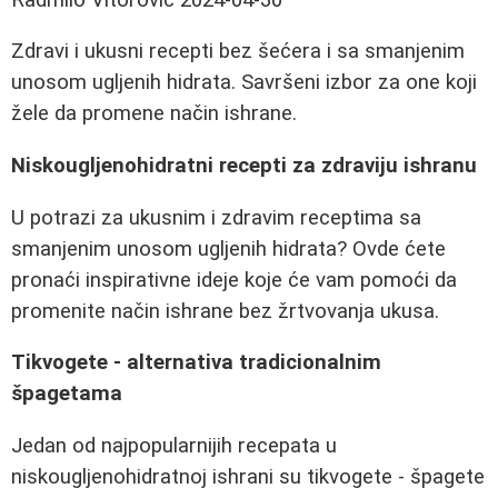
Zdravi i ukusni recepti bez šećera i sa smanjenim
unosom ugljenih hidrata. Savršeni izbor za one koji
žele da promene način ishrane.
Niskougljenohidratni recepti za zdraviju ishranu
U potrazi za ukusnim i zdravim receptima sa
smanjenim unosom ugljenih hidrata? Ovde ćete
pronaći inspirativne ideje koje će vam pomoći da
promenite način ishrane bez žrtvovanja ukusa.
Tikvogete - alternativa tradicionalnim
špagetama
Jedan od najpopularnijih recepata u
niskougljenohidratnoj ishrani su tikvogete - špagete