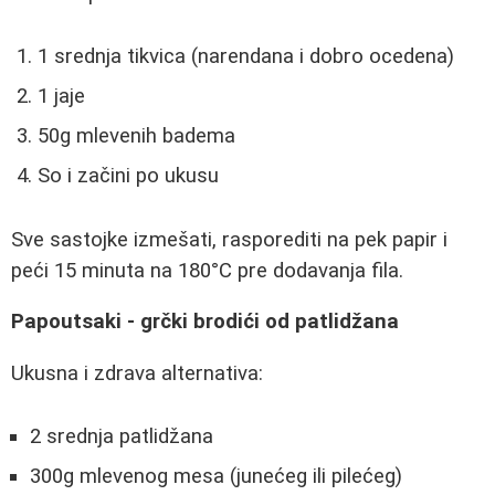
1 srednja tikvica (narendana i dobro ocedena)
1 jaje
50g mlevenih badema
So i začini po ukusu
Sve sastojke izmešati, rasporediti na pek papir i
peći 15 minuta na 180°C pre dodavanja fila.
Papoutsaki - grčki brodići od patlidžana
Ukusna i zdrava alternativa:
2 srednja patlidžana
300g mlevenog mesa (junećeg ili pilećeg)