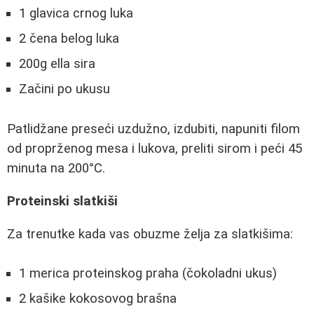
1 glavica crnog luka
2 čena belog luka
200g ella sira
Začini po ukusu
Patlidžane preseći uzdužno, izdubiti, napuniti filom
od proprženog mesa i lukova, preliti sirom i peći 45
minuta na 200°C.
Proteinski slatkiši
Za trenutke kada vas obuzme želja za slatkišima:
1 merica proteinskog praha (čokoladni ukus)
2 kašike kokosovog brašna