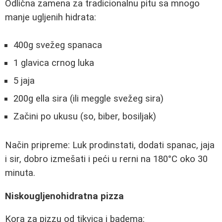
Odlična zamena za tradicionalnu pitu sa mnogo
manje ugljenih hidrata:
400g svežeg spanaca
1 glavica crnog luka
5 jaja
200g ella sira (ili meggle svežeg sira)
Začini po ukusu (so, biber, bosiljak)
Način pripreme: Luk prodinstati, dodati spanac, jaja
i sir, dobro izmešati i peći u rerni na 180°C oko 30
minuta.
Niskougljenohidratna pizza
Kora za pizzu od tikvica i badema: