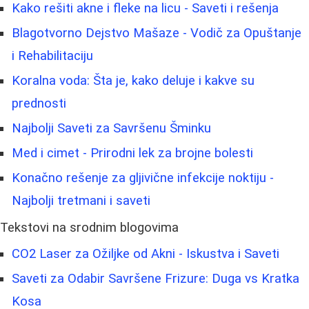
Kako rešiti akne i fleke na licu - Saveti i rešenja
Blagotvorno Dejstvo Mašaze - Vodič za Opuštanje
i Rehabilitaciju
Koralna voda: Šta je, kako deluje i kakve su
prednosti
Najbolji Saveti za Savršenu Šminku
Med i cimet - Prirodni lek za brojne bolesti
Konačno rešenje za gljivične infekcije noktiju -
Najbolji tretmani i saveti
Tekstovi na srodnim blogovima
CO2 Laser za Ožiljke od Akni - Iskustva i Saveti
Saveti za Odabir Savršene Frizure: Duga vs Kratka
Kosa