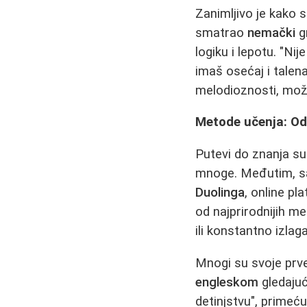
Zanimljivo je kako 
smatrao
nemački
gr
logiku i lepotu. "Ni
imaš osećaj i talena
melodioznosti, mož
Metode učenja: Od 
Putevi do znanja su 
mnoge. Međutim, sav
Duolinga
, online pl
od najprirodnijih m
ili konstantno izlag
Mnogi su svoje prv
engleskom
gledajuć
detinjstvu", primeću