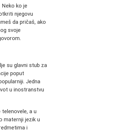
. Neko ko je
tkriti njegovu
 umeš da pričaš, ako
bog svoje
zgovorom.
lje su glavni stub za
acije poput
popularniji. Jedna
ivot u inostranstvu
 telenovele, a u
o maternji jezik u
predmetima i