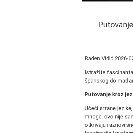
Putovanje
Raden Vidić
2026-0
Istražite fascinanta
španskog do mađarsk
Putovanje kroz jez
Učeći strane jezike
mnoge, ovo nije sam
otkrivaju raznovrsn