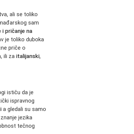
a, ali se toliko
u mađarskog sam
 i pričanje na
v je toliko duboka
čne priče o
, ili za
italijanski
,
gi ističu da je
ički ispravnog
i
a gledali su samo
e znanje jezika
obnost tečnog