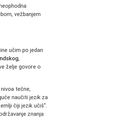
e neophodna
rebom, vežbanjem
ine učim po jedan
andskog
,
ve želje govore o
o nivoa tečne,
će naučiti jezik za
lji čiji jezik učiš".
e održavanje znanja