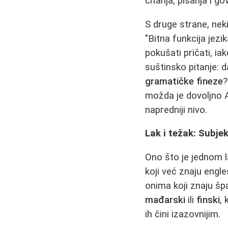
čitanja, pisanja i g
S druge strane, nek
"Bitna funkcija jezi
pokušati pričati, i
suštinsko pitanje: da
gramatičke fineze
?
možda je dovoljno A
napredniji nivo.
Lak i težak: Subje
Ono što je jednom l
koji već znaju engle
onima koji znaju šp
mađarski
ili
finski
, 
ih čini izazovnijim.