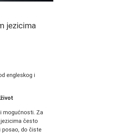
m jezicima
 od engleskog i
život
 i mogućnosti. Za
 jezicima često
li posao, do čiste