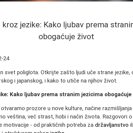
 kroz jezike: Kako ljubav prema strani
obogaćuje život
2-24
n svet poliglota. Otkrijte zašto ljudi uče strane jezike,
og i japanskog, i kako to utiče na njihov život.
ike: Kako ljubav prema stranim jezicima obogaćuje 
, otvaramo prozore u nove kulture, načine razmišljanja
o veština, već strast, hobi i način života. Razgovori o
e motivacije - od praktičnih potreba za
državljanstvo
i