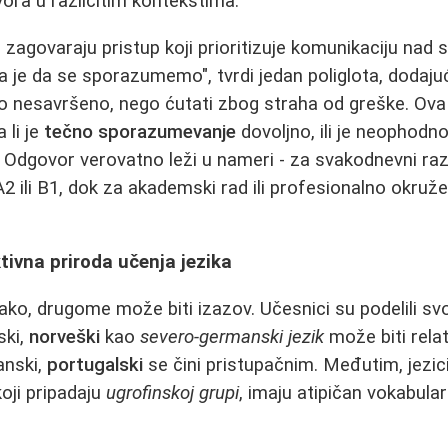
ovora u različitim kontekstima.
i zagovaraju pristup koji prioritizuje komunikaciju nad
ka je da se sporazumemo", tvrdi jedan poliglota, dodajuć
ako nesavršeno, nego ćutati zbog straha od greške. Ova
 li je
tečno sporazumevanje
dovoljno, ili je neophodno
 Odgovor verovatno leži u nameri - za svakodnevni ra
2 ili B1, dok za akademski rad ili profesionalno okruž
ktivna priroda učenja jezika
ako, drugome može biti izazov. Učesnici su podelili sv
ski,
norveški
kao
severo-germanski jezik
može biti relat
anski,
portugalski
se čini pristupačnim. Međutim, jezic
koji pripadaju
ugrofinskoj grupi
, imaju atipičan vokabular