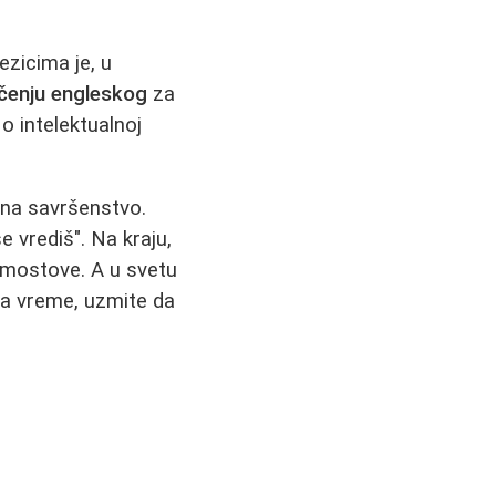
ezicima je, u
čenju engleskog
za
i o intelektualnoj
 na savršenstvo.
e vrediš". Na kraju,
 mostove. A u svetu
na vreme, uzmite da