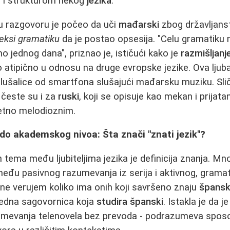
m i strukturom nekog
jezika
.
u razgovoru je počeo da uči
mađarski
zbog državljanstv
eksi gramatiku
da je postao opsesija. "Celu gramatik
o jednog dana", priznao je, ističući kako je
razmišljanje
 atipično u odnosu na druge evropske jezike. Ova ljuba
slušalice od smartfona slušajući mađarsku muziku. Sli
k česte su i za
ruski
, koji se opisuje kao mekan i prijatan
zetno melodioznim.
 do akademskog nivoa: Šta znači "znati jezik"?
 tema među ljubiteljima jezika je definicija znanja. Mno
eđu pasivnog razumevanja iz serija i aktivnog, gramat
i ne verujem koliko ima onih koji savršeno znaju
špansk
e jedna sagovornica koja
studira španski
. Istakla je da j
umevanja telenovela bez prevoda - podrazumeva spos