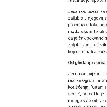
fascinacije lepoto
Jedan od učesnika 
zaljubio u njegovu
s
pročitao u toku sam
mađarskom
totalno
da je čak pokvario 
zaljubljivanju u jezi
koji se smatra izu
Od gledanja serija
Jedna od najžućnijih
razlika ogromna izm
korišćenja. "Citam 
serije", primetila j
mnogo više od raz