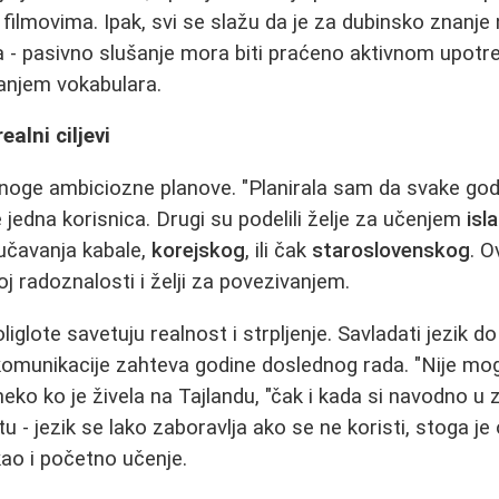
filmovima. Ipak, svi se slažu da je za dubinsko znanj
 - pasivno slušanje mora biti praćeno aktivnom upot
vanjem vokabulara.
ealni ciljevi
noge ambiciozne planove. "Planirala sam da svake god
 je jedna korisnica. Drugi su podelili želje za učenjem
isl
učavanja kabale,
korejskog
, ili čak
staroslovenskog
. O
j radoznalosti i želji za povezivanjem.
iglote savetuju realnost i strpljenje. Savladati jezik d
omunikacije zahteva godine doslednog rada. "Nije mogu
eko ko je živela na Tajlandu, "čak i kada si navodno u zem
etu - jezik se lako zaboravlja ako se ne koristi, stoga j
ao i početno učenje.