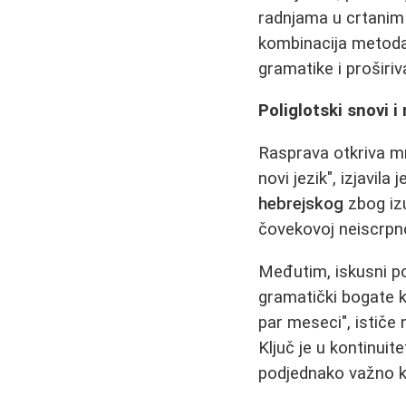
radnjama u crtanim 
kombinacija metoda
gramatike i proširi
Poliglotski snovi i r
Rasprava otkriva m
novi jezik", izjavila
hebrejskog
zbog iz
čovekovoj neiscrpno
Međutim, iskusni pol
gramatički bogate k
par meseci", ističe n
Ključ je u kontinuit
podjednako važno k