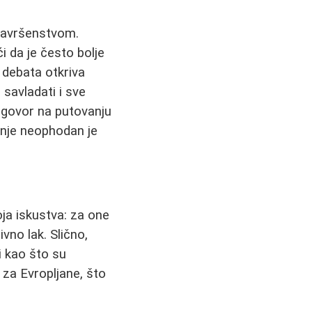
 savršenstvom.
i da je često bolje
 debata otkriva
 savladati i sve
zgovor na putovanju
enje neophodan je
oja iskustva: za one
ivno lak. Slično,
i kao što su
 za Evropljane, što