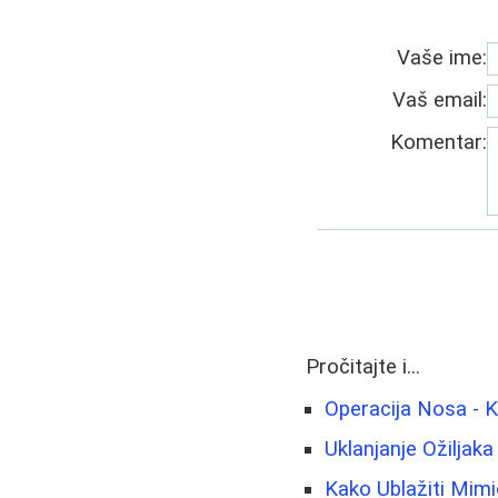
Vaše ime:
Vaš email:
Komentar:
Pročitajte i...
Operacija Nosa - Ko
Uklanjanje Ožiljaka
Kako Ublažiti Mimič