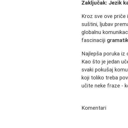
Zaključak: Jezik k
Kroz sve ove priče 
suštini, ljubav pre
globalnu komunikac
fascinaciji
gramati
Najlepša poruka iz 
Kao što je jedan uče
svaki pokušaj komun
koji toliko treba p
učite neke fraze - 
Komentari