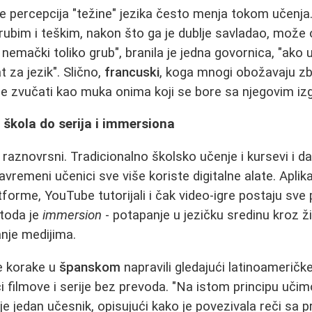
se percepcija "težine" jezika često menja tokom učenja
ubim i teškim, nakon što ga je dublje savladao, može o
je nemački toliko grub", branila je jedna govornica, "ako
t za jezik". Slično,
francuski
, koga mnogi obožavaju z
e zvučati kao muka onima koji se bore sa njegovim i
škola do serija i immersiona
raznovrsni. Tradicionalno školsko učenje i kursevi i da
remeni učenici sve više koriste digitalne alate. Aplik
atforme, YouTube tutorijali i čak video-igre postaju sve 
etoda je
immersion
- potapanje u jezičku sredinu kroz ž
anje medijima.
e korake u
španskom
napravili gledajući latinoameričke
i filmove i serije bez prevoda. "Na istom principu učim
je jedan učesnik, opisujući kako je povezivala reči sa 