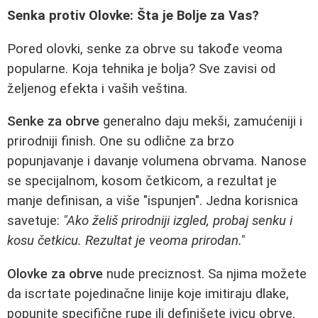
Senka protiv Olovke: Šta je Bolje za Vas?
Pored olovki, senke za obrve su takođe veoma
popularne. Koja tehnika je bolja? Sve zavisi od
željenog efekta i vaših veština.
Senke za obrve
generalno daju mekši, zamućeniji i
prirodniji finish. One su odlične za brzo
popunjavanje i davanje volumena obrvama. Nanose
se specijalnom, kosom četkicom, a rezultat je
manje definisan, a više "ispunjen". Jedna korisnica
savetuje:
"Ako želiš prirodniji izgled, probaj senku i
kosu četkicu. Rezultat je veoma prirodan."
Olovke za obrve
nude preciznost. Sa njima možete
da iscrtate pojedinačne linije koje imitiraju dlake,
popunite specifične rupe ili definišete ivicu obrve.