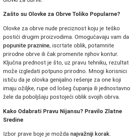
Zašto su Olovke za Obrve Toliko Popularne?
Olovke za obrve nude preciznost koju je teško
postići drugim proizvodima. Omogućavaju vam da
popunite praznine
, iscrtate oblik, potamnite
prirodne obrve ili čak promenite njihov kontur.
Ključna prednost je što, uz pravu tehniku, rezultat
može izgledati potpuno prirodno. Mnogi korisnici
ističu da je olovka genijalno rešenje za one koji
imaju ožiljke, rupe od lošeg čupanja ili jednostavno
žele da poboljšaju postojeći oblik svojih obrva.
Kako Odabrati Pravu Nijansu? Pravilo Zlatne
Sredine
Izbor prave boje je možda
najvažniji korak
.