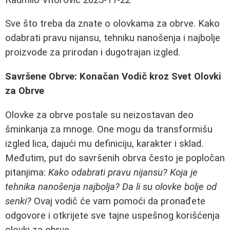
Sve što treba da znate o olovkama za obrve. Kako
odabrati pravu nijansu, tehniku nanošenja i najbolje
proizvode za prirodan i dugotrajan izgled.
Savršene Obrve: Konačan Vodič kroz Svet Olovki
za Obrve
Olovke za obrve postale su neizostavan deo
šminkanja za mnoge. One mogu da transformišu
izgled lica, dajući mu definiciju, karakter i sklad.
Međutim, put do savršenih obrva često je popločan
pitanjima:
Kako odabrati pravu nijansu? Koja je
tehnika nanošenja najbolja? Da li su olovke bolje od
senki?
Ovaj vodič će vam pomoći da pronađete
odgovore i otkrijete sve tajne uspešnog korišćenja
olovki za obrve.