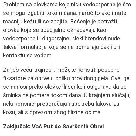
Problem sa olovkama koje nisu vodootporne je što
se mogu izgubiti tokom dana, naročito ako imate
masniju kožu ili se znojite. Rešenje je potražiti
olovke koje se specijalno označavaju kao
vodootporne ili dugotrajne. Neki brendovi nude
takve formulacije koje se ne pomeraju čak i pri
kontaktu sa vodom.
Za još veću trajnost, možete koristiti posebne
fiksatore za obrve u obliku providnog gela. Ovaj gel
se nanosi preko olovke ili senke i osigurava da se
šminka ne pomera tokom dana. U krajnjem slučaju,
neki korisnici preporučuju i upotrebu lakova za
kosu, ali s oprezom zbog blizine očima.
Zaključak: Vaš Put do Savršenih Obrvi