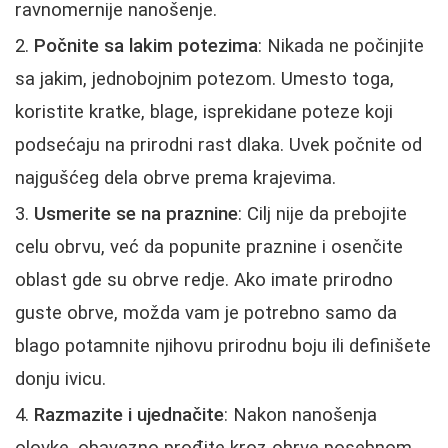
ravnomernije nanošenje.
Počnite sa lakim potezima
: Nikada ne počinjite
sa jakim, jednobojnim potezom. Umesto toga,
koristite kratke, blage, isprekidane poteze koji
podsećaju na prirodni rast dlaka. Uvek počnite od
najgušćeg dela obrve prema krajevima.
Usmerite se na praznine
: Cilj nije da prebojite
celu obrvu, već da popunite praznine i osenčite
oblast gde su obrve redje. Ako imate prirodno
guste obrve, možda vam je potrebno samo da
blago potamnite njihovu prirodnu boju ili definišete
donju ivicu.
Razmazite i ujednačite
: Nakon nanošenja
olovke, obavezno prođite kroz obrve posebnom