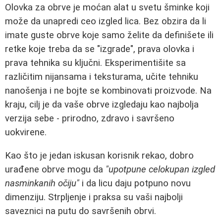
Olovka za obrve je moćan alat u svetu šminke koji
može da unapredi ceo izgled lica. Bez obzira da li
imate guste obrve koje samo želite da definišete ili
retke koje treba da se "izgrade", prava olovka i
prava tehnika su ključni. Eksperimentišite sa
različitim nijansama i teksturama, učite tehniku
nanošenja i ne bojte se kombinovati proizvode. Na
kraju, cilj je da vaše obrve izgledaju kao najbolja
verzija sebe - prirodno, zdravo i savršeno
uokvirene.
Kao što je jedan iskusan korisnik rekao, dobro
urađene obrve mogu da
"upotpune celokupan izgled
nasminkanih očiju"
i da licu daju potpuno novu
dimenziju. Strpljenje i praksa su vaši najbolji
saveznici na putu do savršenih obrvi.