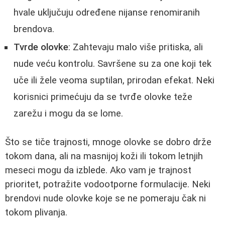
hvale uključuju određene nijanse renomiranih
brendova.
Tvrde olovke
: Zahtevaju malo više pritiska, ali
nude veću kontrolu. Savršene su za one koji tek
uče ili žele veoma suptilan, prirodan efekat. Neki
korisnici primećuju da se tvrđe olovke teže
zarežu i mogu da se lome.
Što se tiče trajnosti, mnoge olovke se dobro drže
tokom dana, ali na masnijoj koži ili tokom letnjih
meseci mogu da izblede. Ako vam je trajnost
prioritet, potražite vodootporne formulacije. Neki
brendovi nude olovke koje se ne pomeraju čak ni
tokom plivanja.