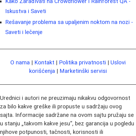
Kako Zarađivati na Crowdflower i Rainforest QA -
Iskustva i Saveti
Rešavanje problema sa upaljenim noktom na nozi -
Saveti i lečenje
O nama
|
Kontakt
|
Politika privatnosti
|
Uslovi
korišćenja
|
Marketinški servisi
Urednici i autori ne preuzimaju nikakvu odgovornost
za bilo kakve greške ili propuste u sadržaju ovog
sajta. Informacije sadržane na ovom sajtu pružaju se
u stanju „takvom kakve jesu“, bez garancija u pogledu
njihove potpunosti, tačnosti, korisnosti ili