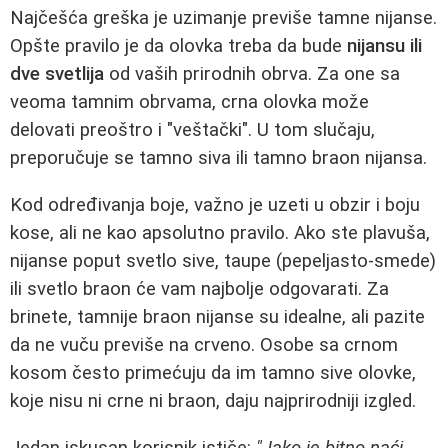
Najčešća greška je uzimanje previše tamne nijanse.
Opšte pravilo je da olovka treba da bude
nijansu ili
dve svetlija
od vaših prirodnih obrva. Za one sa
veoma tamnim obrvama, crna olovka može
delovati preoštro i "veštački". U tom slučaju,
preporučuje se tamno siva ili tamno braon nijansa.
Kod određivanja boje, važno je uzeti u obzir i boju
kose, ali ne kao apsolutno pravilo. Ako ste plavuša,
nijanse poput svetlo sive, taupe (pepeljasto-smede)
ili svetlo braon će vam najbolje odgovarati. Za
brinete, tamnije braon nijanse su idealne, ali pazite
da ne vuču previše na crveno. Osobe sa crnom
kosom često primećuju da im tamno sive olovke,
koje nisu ni crne ni braon, daju najprirodniji izgled.
Jedan iskusan korisnik ističe:
"Jako je bitno naći