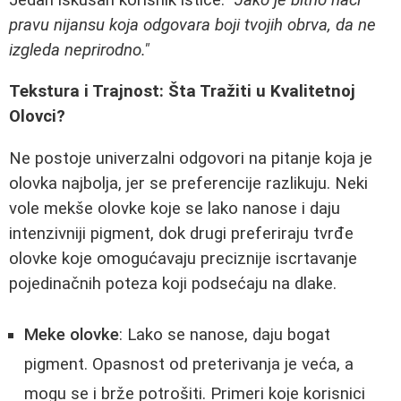
pravu nijansu koja odgovara boji tvojih obrva, da ne
izgleda neprirodno."
Tekstura i Trajnost: Šta Tražiti u Kvalitetnoj
Olovci?
Ne postoje univerzalni odgovori na pitanje koja je
olovka najbolja, jer se preferencije razlikuju. Neki
vole mekše olovke koje se lako nanose i daju
intenzivniji pigment, dok drugi preferiraju tvrđe
olovke koje omogućavaju preciznije iscrtavanje
pojedinačnih poteza koji podsećaju na dlake.
Meke olovke
: Lako se nanose, daju bogat
pigment. Opasnost od preterivanja je veća, a
mogu se i brže potrošiti. Primeri koje korisnici