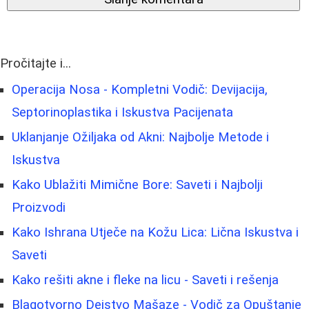
Pročitajte i...
Operacija Nosa - Kompletni Vodič: Devijacija,
Septorinoplastika i Iskustva Pacijenata
Uklanjanje Ožiljaka od Akni: Najbolje Metode i
Iskustva
Kako Ublažiti Mimične Bore: Saveti i Najbolji
Proizvodi
Kako Ishrana Utječe na Kožu Lica: Lična Iskustva i
Saveti
Kako rešiti akne i fleke na licu - Saveti i rešenja
Blagotvorno Dejstvo Mašaze - Vodič za Opuštanje