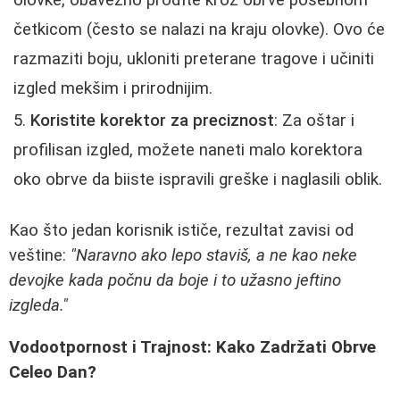
četkicom (često se nalazi na kraju olovke). Ovo će
razmaziti boju, ukloniti preterane tragove i učiniti
izgled mekšim i prirodnijim.
Koristite korektor za preciznost
: Za oštar i
profilisan izgled, možete naneti malo korektora
oko obrve da biiste ispravili greške i naglasili oblik.
Kao što jedan korisnik ističe, rezultat zavisi od
veštine:
"Naravno ako lepo staviš, a ne kao neke
devojke kada počnu da boje i to užasno jeftino
izgleda."
Vodootpornost i Trajnost: Kako Zadržati Obrve
Celeo Dan?