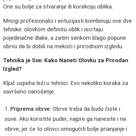
One su bolje za stvaranje ili korekciju oblika.
Mnogi profesionalci i entuzijasti kombinuju ove dve
tehnike: olovkom definišu oblik i iscrtaju
pojedinačne dlake, a zatim senkom blago popune
obrvu da bi dobili na mekoći i prirodnom izgledu.
Tehnika je Sve: Kako Naneti Olovku za Prirodan
Izgled?
Ključ uspeha leži u tehnici. Evo nekoliko koraka za
savršeno nanošenje:
Priprema obrve
: Obrve treba da budu čiste i
suve. Ako koristite puder, najpre ga nanesite i na
obrve, jer će to olovci omogućiti bolje prianjanje i