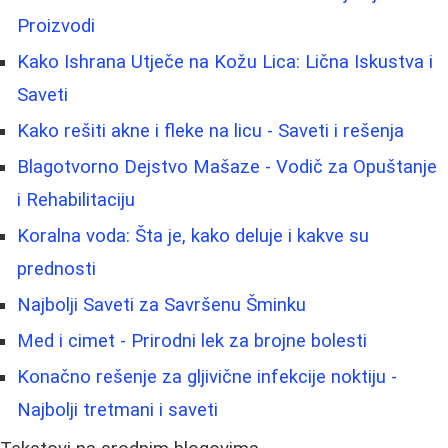
Proizvodi
Kako Ishrana Utječe na Kožu Lica: Lična Iskustva i
Saveti
Kako rešiti akne i fleke na licu - Saveti i rešenja
Blagotvorno Dejstvo Mašaze - Vodič za Opuštanje
i Rehabilitaciju
Koralna voda: Šta je, kako deluje i kakve su
prednosti
Najbolji Saveti za Savršenu Šminku
Med i cimet - Prirodni lek za brojne bolesti
Konačno rešenje za gljivične infekcije noktiju -
Najbolji tretmani i saveti