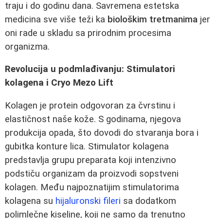
traju i do godinu dana. Savremena estetska
medicina sve više teži ka
biološkim tretmanima
jer
oni rade u skladu sa prirodnim procesima
organizma.
Revolucija u podmlađivanju: Stimulatori
kolagena i Cryo Mezo Lift
Kolagen je protein odgovoran za čvrstinu i
elastičnost naše kože. S godinama, njegova
produkcija opada, što dovodi do stvaranja bora i
gubitka konture lica. Stimulator kolagena
predstavlja grupu preparata koji intenzivno
podstiču organizam da proizvodi sopstveni
kolagen. Među najpoznatijim stimulatorima
kolagena su
hijaluronski fileri
sa dodatkom
polimlečne kiseline, koji ne samo da trenutno