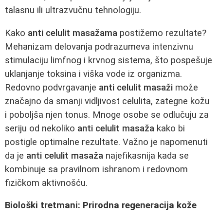
talasnu ili ultrazvučnu tehnologiju.
Kako
anti celulit masažama
postižemo rezultate?
Mehanizam delovanja podrazumeva intenzivnu
stimulaciju limfnog i krvnog sistema, što pospešuje
uklanjanje toksina i viška vode iz organizma.
Redovno podvrgavanje
anti celulit masaži
može
značajno da smanji vidljivost celulita, zategne kožu
i poboljša njen tonus. Mnoge osobe se odlučuju za
seriju od nekoliko
anti celulit masaža
kako bi
postigle optimalne rezultate. Važno je napomenuti
da je
anti celulit masaža
najefikasnija kada se
kombinuje sa pravilnom ishranom i redovnom
fizičkom aktivnošću.
Biološki tretmani: Prirodna regeneracija kože