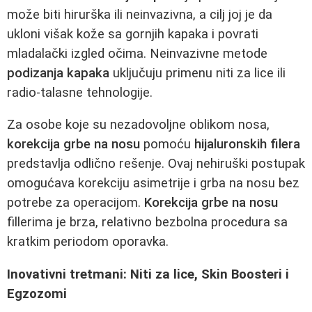
može biti hirurška ili neinvazivna, a cilj joj je da
ukloni višak kože sa gornjih kapaka i povrati
mladalački izgled očima. Neinvazivne metode
podizanja kapaka
uključuju primenu niti za lice ili
radio-talasne tehnologije.
Za osobe koje su nezadovoljne oblikom nosa,
korekcija grbe na nosu
pomoću
hijaluronskih filera
predstavlja odlično rešenje. Ovaj nehiruški postupak
omogućava korekciju asimetrije i grba na nosu bez
potrebe za operacijom.
Korekcija grbe na nosu
fillerima je brza, relativno bezbolna procedura sa
kratkim periodom oporavka.
Inovativni tretmani: Niti za lice, Skin Boosteri i
Egzozomi