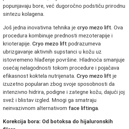
popunjavaju bore, već dugoročno podstiču prirodnu
sintezu kolagena.
Još jedna inovativna tehnika je
cryo mezo lift
. Ova
procedura kombinuje prednosti mezoterapije i
krioterapije.
Cryo mezo lift
podrazumeva
ubrizgavanje aktivnih supstanci u kožu uz
istovremeno hlađenje površine. Hladnoća smanjuje
osećaj nelagodnosti tokom procedure i pojačava
efikasnost koktela nutrijenata.
Cryo mezo lift
je
izuzetno popularan zbog svoje sposobnosti da
intenzivno hidrira, podigne i zategne kožu, dajući joj
svež i blistav izgled. Mnogi ga smatraju
neinvazivnom alternativom
face liftinga
.
Korekcija bora: Od botoksa do hijaluronskih