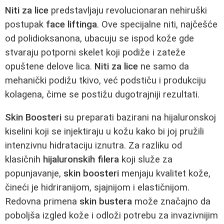
Niti za lice
predstavljaju revolucionaran nehiruški
postupak
face liftinga
. Ove specijalne niti, najčešće
od polidioksanona, ubacuju se ispod kože gde
stvaraju potporni skelet koji podiže i zateže
opuštene delove lica.
Niti za lice
ne samo da
mehanički podižu tkivo, već podstiču i produkciju
kolagena, čime se postižu dugotrajniji rezultati.
Skin Boosteri
su preparati bazirani na hijaluronskoj
kiselini koji se injektiraju u kožu kako bi joj pružili
intenzivnu hidrataciju iznutra. Za razliku od
klasičnih
hijaluronskih filera
koji služe za
popunjavanje,
skin boosteri
menjaju kvalitet kože,
čineći je hidriranijom, sjajnijom i elastičnijom.
Redovna primena
skin bustera
može značajno da
poboljša izgled kože i odloži potrebu za invazivnijim