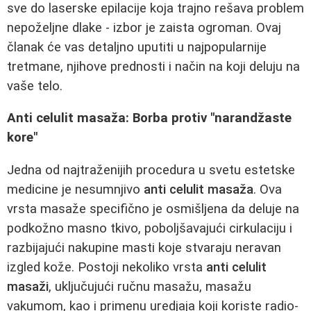
sve do laserske epilacije koja trajno rešava problem
nepoželjne dlake - izbor je zaista ogroman. Ovaj
članak će vas detaljno uputiti u najpopularnije
tretmane, njihove prednosti i način na koji deluju na
vaše telo.
Anti celulit masaža: Borba protiv "narandžaste
kore"
Jedna od najtraženijih procedura u svetu estetske
medicine je nesumnjivo
anti celulit masaža
. Ova
vrsta masaže specifično je osmišljena da deluje na
podkožno masno tkivo, poboljšavajući cirkulaciju i
razbijajući nakupine masti koje stvaraju neravan
izgled kože. Postoji nekoliko vrsta
anti celulit
masaži
, uključujući ručnu masažu, masažu
vakumom, kao i primenu uredjаja koji koriste radio-