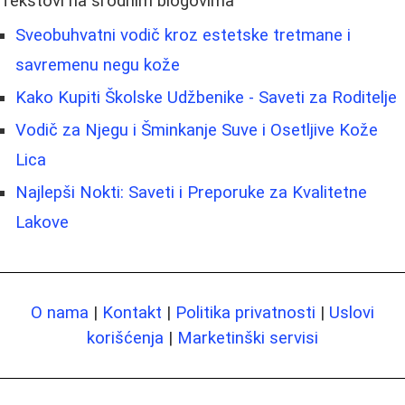
Tekstovi na srodnim blogovima
Sveobuhvatni vodič kroz estetske tretmane i
savremenu negu kože
Kako Kupiti Školske Udžbenike - Saveti za Roditelje
Vodič za Njegu i Šminkanje Suve i Osetljive Kože
Lica
Najlepši Nokti: Saveti i Preporuke za Kvalitetne
Lakove
O nama
|
Kontakt
|
Politika privatnosti
|
Uslovi
korišćenja
|
Marketinški servisi