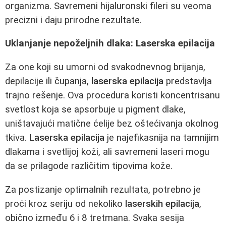
organizma. Savremeni hijaluronski fileri su veoma
precizni i daju prirodne rezultate.
Uklanjanje nepoželjnih dlaka: Laserska epilacija
Za one koji su umorni od svakodnevnog brijanja,
depilacije ili čupanja,
laserska epilacija
predstavlja
trajno rešenje. Ova procedura koristi koncentrisanu
svetlost koja se apsorbuje u pigment dlake,
uništavajući matične ćelije bez oštećivanja okolnog
tkiva.
Laserska epilacija
je najefikasnija na tamnijim
dlakama i svetlijoj koži, ali savremeni laseri mogu
da se prilagode različitim tipovima kože.
Za postizanje optimalnih rezultata, potrebno je
proći kroz seriju od nekoliko
laserskih epilacija
,
obično između 6 i 8 tretmana. Svaka sesija