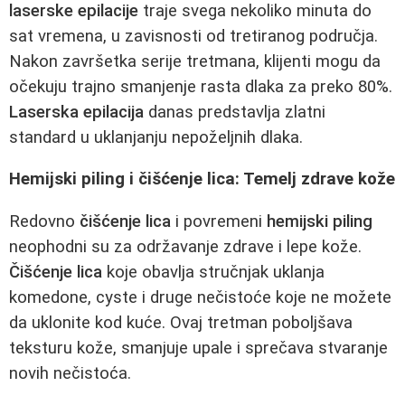
laserske epilacije
traje svega nekoliko minuta do
sat vremena, u zavisnosti od tretiranog područja.
Nakon završetka serije tretmana, klijenti mogu da
očekuju trajno smanjenje rasta dlaka za preko 80%.
Laserska epilacija
danas predstavlja zlatni
standard u uklanjanju nepoželjnih dlaka.
Hemijski piling i čišćenje lica: Temelj zdrave kože
Redovno
čišćenje lica
i povremeni
hemijski piling
neophodni su za održavanje zdrave i lepe kože.
Čišćenje lica
koje obavlja stručnjak uklanja
komedone, cyste i druge nečistoće koje ne možete
da uklonite kod kuće. Ovaj tretman poboljšava
teksturu kože, smanjuje upale i sprečava stvaranje
novih nečistoća.