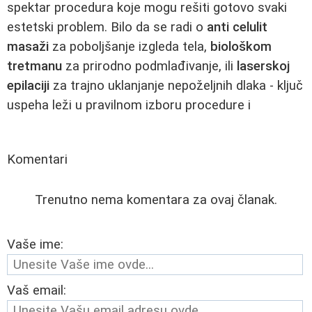
spektar procedura koje mogu rešiti gotovo svaki
estetski problem. Bilo da se radi o
anti celulit
masaži
za poboljšanje izgleda tela,
biološkom
tretmanu
za prirodno podmlađivanje, ili
laserskoj
epilaciji
za trajno uklanjanje nepoželjnih dlaka - ključ
uspeha leži u pravilnom izboru procedure i
Komentari
Trenutno nema komentara za ovaj članak.
Vaše ime:
Vaš email: