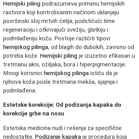
Hemijski piling
podrazumeva primenu hemijskih
rastvora koji kontrolisanim načinom uklanjaju
površinski sloj mrtvih ćelija, podstičući time
regeneraciju i otkrivajuči svežiju, glatkiju i
podmlađeniju kožu. Postoje različiti tipovi
hemijskog pilinga
, od blagih do dubokih, zavisno od
potreba kože.
Hemijski piling
je izuzetno efikasan u
tretmanu akni, ožiljaka, bora i hiperpigmentacije.
Mnogi korisnici
hemijskog pilinga
ističu da je
njihova koža posle tretmana mekša, sjajnija i
podmlađena.
Estetske korekcije: Od podizanja kapaka do
korekcije grbe na nosu
Estetska medicina nudi i rešenja za specifične
nedostatke.
Podizanje kapaka
je procedura koja