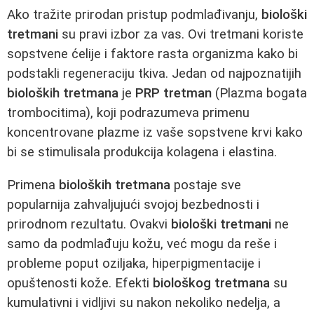
Ako tražite prirodan pristup podmlađivanju,
biološki
tretmani
su pravi izbor za vas. Ovi tretmani koriste
sopstvene ćelije i faktore rasta organizma kako bi
podstakli regeneraciju tkiva. Jedan od najpoznatijih
bioloških tretmana
je
PRP tretman
(Plazma bogata
trombocitima), koji podrazumeva primenu
koncentrovane plazme iz vaše sopstvene krvi kako
bi se stimulisala produkcija kolagena i elastina.
Primena
bioloških tretmana
postaje sve
popularnija zahvaljujući svojoj bezbednosti i
prirodnom rezultatu. Ovakvi
biološki tretmani
ne
samo da podmlađuju kožu, već mogu da reše i
probleme poput oziljaka, hiperpigmentacije i
opuštenosti kože. Efekti
biološkog tretmana
su
kumulativni i vidljivi su nakon nekoliko nedelja, a