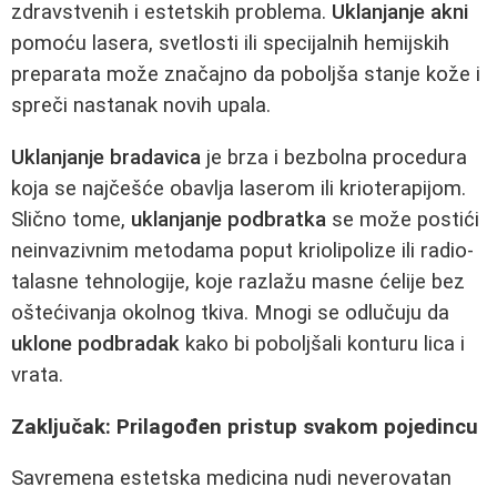
zdravstvenih i estetskih problema.
Uklanjanje akni
pomoću lasera, svetlosti ili specijalnih hemijskih
preparata može značajno da poboljša stanje kože i
spreči nastanak novih upala.
Uklanjanje bradavica
je brza i bezbolna procedura
koja se najčešće obavlja laserom ili krioterapijom.
Slično tome,
uklanjanje podbratka
se može postići
neinvazivnim metodama poput kriolipolize ili radio-
talasne tehnologije, koje razlažu masne ćelije bez
oštećivanja okolnog tkiva. Mnogi se odlučuju da
uklone podbradak
kako bi poboljšali konturu lica i
vrata.
Zaključak: Prilagođen pristup svakom pojedincu
Savremena estetska medicina nudi neverovatan