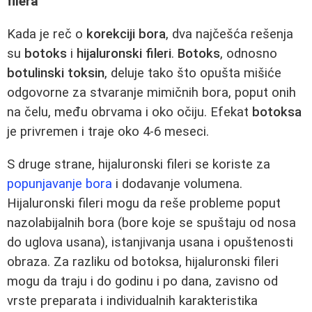
filera
Kada je reč o
korekciji bora
, dva najčešća rešenja
su
botoks
i
hijaluronski fileri
.
Botoks
, odnosno
botulinski toksin
, deluje tako što opušta mišiće
odgovorne za stvaranje mimičnih bora, poput onih
na čelu, među obrvama i oko očiju. Efekat
botoksa
je privremen i traje oko 4-6 meseci.
S druge strane, hijaluronski fileri se koriste za
popunjavanje bora
i dodavanje volumena.
Hijaluronski fileri mogu da reše probleme poput
nazolabijalnih bora (bore koje se spuštaju od nosa
do uglova usana), istanjivanja usana i opuštenosti
obraza. Za razliku od botoksa, hijaluronski fileri
mogu da traju i do godinu i po dana, zavisno od
vrste preparata i individualnih karakteristika