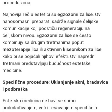
procedurama.
Najnovija reč u estetici su
egzozomi za lice
. Ovi
nanosomasni preparati sadrže signale ćelijske
komunikacije koji podstiču regeneraciju na
ćelijskom nivou.
Egzozomi za lice
se često
kombinuју sa drugim tretmanima poput
mezoterapije lica
ili
aktivnim kiseonikom za lice
kako bi se pojačali njihovi efekti. Ovi napredni
tretmani predstavljaju budućnost estetske
medicine.
Specifične procedure: Uklanjanje akni, bradavica
i podbratka
Estetska medicina ne bavi se samo
podmlađivanjem, već i rešavanjem specifičnih