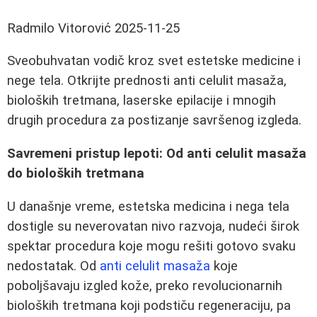
Radmilo Vitorović
2025-11-25
Sveobuhvatan vodič kroz svet estetske medicine i
negе tela. Otkrijte prednosti anti celulit masaža,
bioloških tretmana, laserske epilacije i mnogih
drugih procedura za postizanje savršenog izgleda.
Savremeni pristup lepoti: Od anti celulit masaža
do bioloških tretmana
U današnje vreme, estetska medicina i negа tela
dostigle su neverovatan nivo razvoja, nudeći širok
spektar procedura koje mogu rešiti gotovo svaku
nedostatak. Od
anti celulit masaža
koje
poboljšavaju izgled kože, preko revolucionarnih
bioloških tretmana koji podstiču regeneraciju, pa